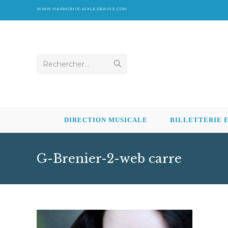
Skip
WWW.HARMONIE-AIXLESBAINS.COM
to
content
Envoyer
Rechercher…
la
recherche
DIRECTION MUSICALE
BILLETTERIE 
G-Brenier-2-web carre