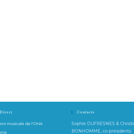
Direct
Contacts
Sophie DUFRESNES & Christi
ion musicale de l'OHA
BONHOMME, co-présidents
erie