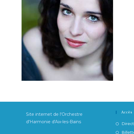
Accès 
Site internet de l'Orchestre
d'Harmonie d'Aix-les-Bains
Direct
Billett