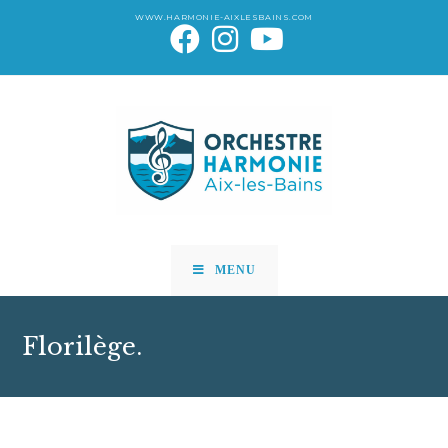
WWW.HARMONIE-AIXLESBAINS.COM
MENU
Florilège.