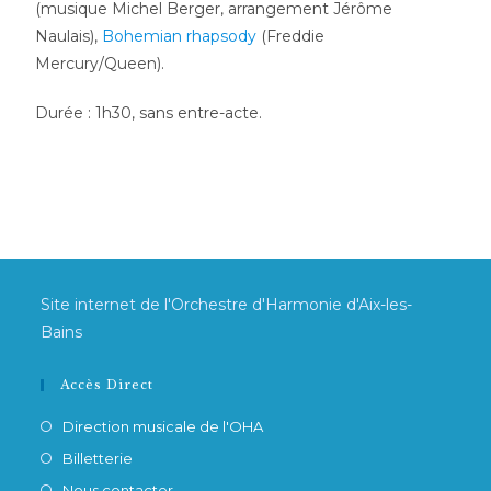
(musique Michel Berger, arrangement Jérôme
Naulais),
Bohemian rhapsody
(Freddie
Mercury/Queen).
Durée : 1h30, sans entre-acte.
Site internet de l'Orchestre d'Harmonie d'Aix-les-
Bains
Accès Direct
Direction musicale de l'OHA
Billetterie
Nous contacter