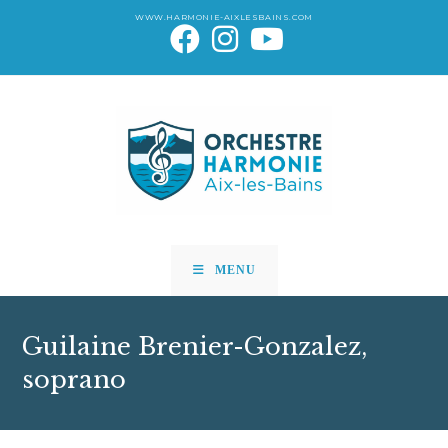
Skip
WWW.HARMONIE-AIXLESBAINS.COM
to
content
MENU
Guilaine Brenier-Gonzalez,
soprano