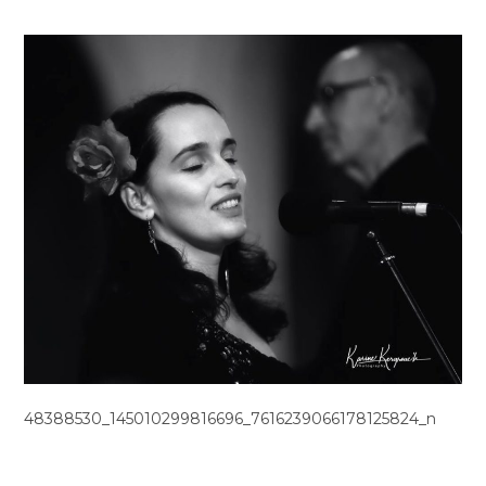
48388530_145010299816696_7616239066178125824_n