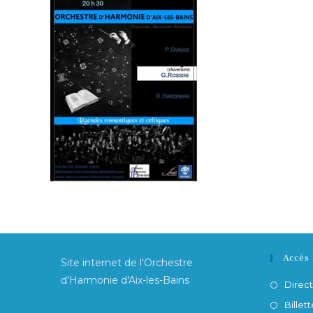
Accès 
Site internet de l'Orchestre
d'Harmonie d'Aix-les-Bains
Direct
Billett