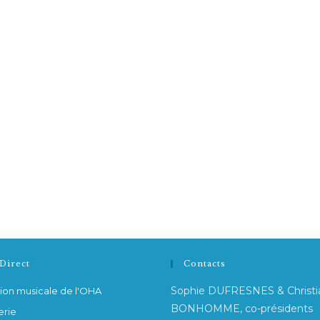
Direct
Contacts
Sophie DUFRESNES & Christi
ion musicale de l'OHA
BONHOMME, co-présidents
erie