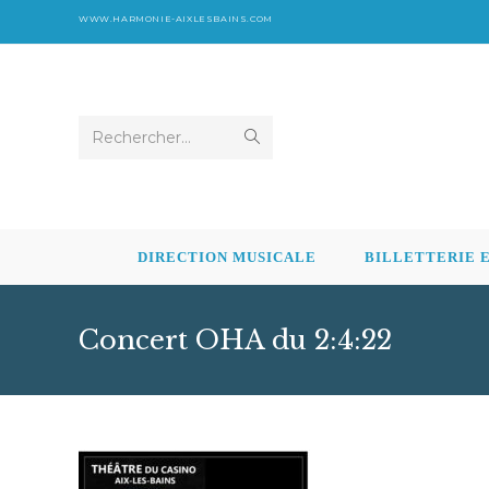
Skip
WWW.HARMONIE-AIXLESBAINS.COM
to
content
Envoyer
Rechercher…
la
recherche
DIRECTION MUSICALE
BILLETTERIE 
Concert OHA du 2:4:22