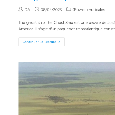
Auteur/autrice
Publication
Post
DA
08/04/2023
Œuvres musicales
de
publiée :
category:
la
The ghost ship The Ghost Ship est une œuvre de José A
publication :
America. Il s'agit d'un paquebot transatlantique const
The
Continuer La Lecture
Ghost
Ship