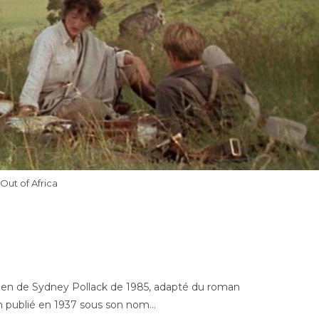
Out of Africa
sunien de Sydney Pollack de 1985, adapté du roman
en publié en 1937 sous son nom…