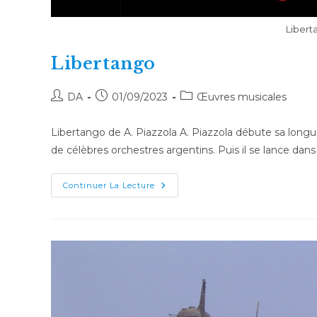
Libert
Libertango
Auteur/autrice
Publication
Post
DA
01/09/2023
Œuvres musicales
de
publiée :
category:
la
Libertango de A. Piazzola A. Piazzola débute sa longu
publication :
de célèbres orchestres argentins. Puis il se lance dans
Libertango
Continuer La Lecture