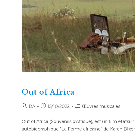
Out of Africa
Auteur/autrice
Publication
Post
DA
15/10/2022
Œuvres musicales
de
publiée :
category:
la
Out of Africa (Souvenirs d'Afrique), est un film état
publication :
autobiographique "La Ferme africaine" de Karen Blix