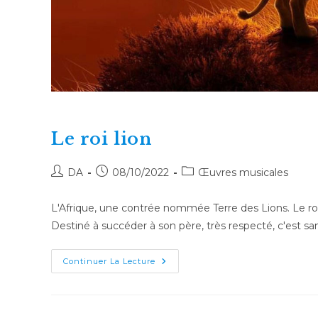
Le roi lion
Auteur/autrice
Publication
Post
DA
08/10/2022
Œuvres musicales
de
publiée :
category:
la
L'Afrique, une contrée nommée Terre des Lions. Le roi
publication :
Destiné à succéder à son père, très respecté, c'est s
Le
Continuer La Lecture
Roi
Lion