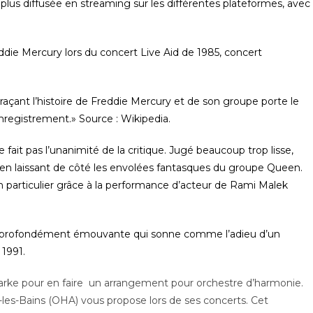
la plus diffusée en streaming sur les différentes plateformes, avec
ddie Mercury lors du concert Live Aid de 1985, concert
traçant l’histoire de Freddie Mercury et de son groupe porte le
 enregistrement.»
Source : Wikipedia.
e fait pas l’unanimité de la critique. Jugé beaucoup trop lisse,
é en laissant de côté les envolées fantasques du groupe Queen.
 particulier grâce à la performance d’acteur de Rami Malek
et profondément émouvante qui sonne comme l’adieu d’un
 1991.
parke pour en faire un arrangement pour orchestre d’harmonie.
-les-Bains (OHA) vous propose lors de ses concerts. Cet