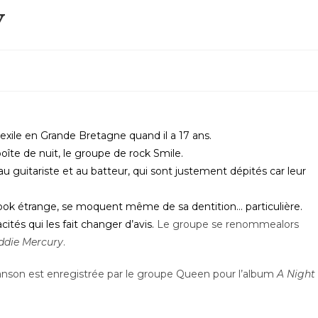
y
’exile en Grande Bretagne quand il a 17 ans.
boîte de nuit, le groupe de rock Smile.
u guitariste et au batteur, qui sont justement dépités car leur
ook étrange, se moquent même de sa dentition… particulière.
ités qui les fait changer d’avis.
Le groupe se renommealors
ddie Mercury
.
anson est enregistrée par le groupe Queen pour l’album
A Night