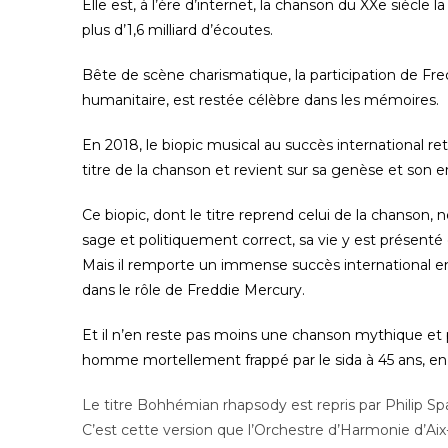
Elle est, à l’ère d’internet, la chanson du XXe siècle 
plus d’1,6 milliard d’écoutes.
Bête de scène charismatique, la participation de Fre
humanitaire, est restée célèbre dans les mémoires.
En 2018, le biopic musical au succès international re
titre de la chanson et revient sur sa genèse et son
Ce biopic, dont le titre reprend celui de la chanson, n
sage et politiquement correct, sa vie y est présent
Mais il remporte un immense succès international en
dans le rôle de Freddie Mercury.
Et il n’en reste pas moins une chanson mythique 
homme mortellement frappé par le sida à 45 ans, en
Le titre Bohhémian rhapsody est repris par Philip S
C’est cette version que l’Orchestre d’Harmonie d’Aix