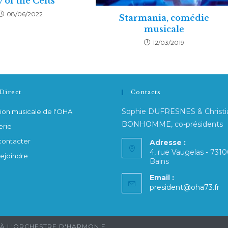
 of the Celts
08/06/2022
Starmania, comédie
musicale
12/03/2019
Direct
Contacts
Sophie DUFRESNES & Christi
ion musicale de l'OHA
BONHOMME, co-présidents
erie
contacter
Adresse :
4, rue Vaugelas - 7310
rejoindre
Bains
Email :
president@oha73.fr
, À L'ORCHESTRE D'HARMONIE