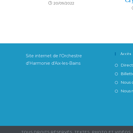
Cry
20/09/2022
Accès 
Site internet de l'Orchestre
d'Harmonie d'Aix-les-Bains
Direct
Billett
Nous 
Nous 
TOUS DROITS RÉSERVÉS, TEXTES, PHOTO ET VIDÉOS