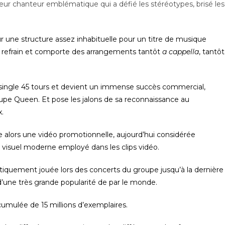
 leur chanteur emblématique qui a défié les stéréotypes, brisé les
ur une structure assez inhabituelle pour un titre de musique
de refrain et comporte des arrangements tantôt
a cappella
, tantôt
en single 45 tours et devient un immense succès commercial,
upe Queen. Et pose les jalons de sa reconnaissance au
.
lors une vidéo promotionnelle, aujourd’hui considérée
 visuel moderne employé dans les clips vidéo.
uement jouée lors des concerts du groupe jusqu’à la dernière
d’une très grande popularité de par le monde.
cumulée de 15 millions d’exemplaires.